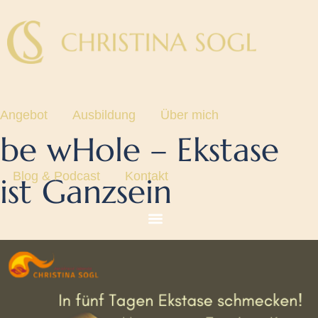
Angebot
Ausbildung
Über mich
be wHole – Ekstase
Blog & Podcast
Kontakt
ist Ganzsein